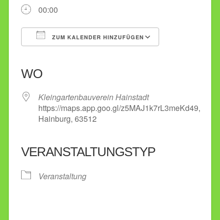
00:00
ZUM KALENDER HINZUFÜGEN
ICS herunterladen
Google Kalender
iCalendar
Office 365
Outlook Live
WO
Kleingartenbauverein Hainstadt
https://maps.app.goo.gl/z5MAJ1k7rL3meKd49,
Hainburg, 63512
VERANSTALTUNGSTYP
Veranstaltung