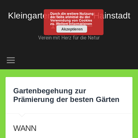
Kleingartenbauverein Hainstadt
Durch die weitere Nutzung
der Seite stimmst du der
Verwendung von Cookies
1923 e.V.
zu.
Weitere Informationen
Akzeptieren
Verein mit Herz für die Natur
Gartenbegehung zur
Prämierung der besten Gärten
WANN