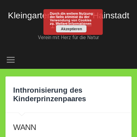
Kleingartenbauverein Hainstadt
Durch die weitere Nutzung
der Seite stimmst du der
Verwendung von Cookies
1923 e.V.
zu.
Weitere Informationen
Akzeptieren
Verein mit Herz für die Natur
Inthronisierung des
Kinderprinzenpaares
WANN