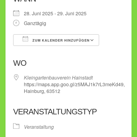
28. Juni 2025 - 29. Juni 2025
Ganztägig
ZUM KALENDER HINZUFÜGEN
ICS herunterladen
Google Kalender
iCalendar
Office 365
Outlook Live
WO
Kleingartenbauverein Hainstadt
https://maps.app.goo.gl/z5MAJ1k7rL3meKd49,
Hainburg, 63512
VERANSTALTUNGSTYP
Veranstaltung