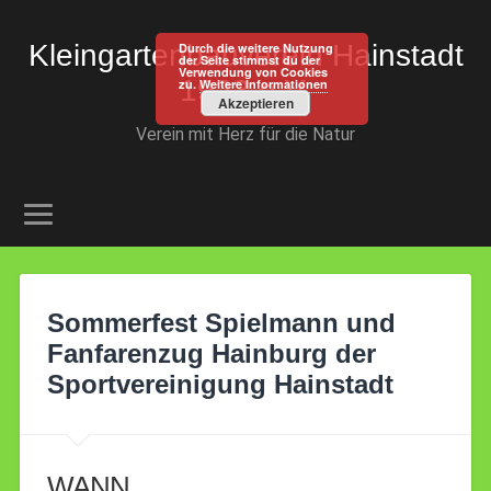
Kleingartenbauverein Hainstadt
Durch die weitere Nutzung
der Seite stimmst du der
Verwendung von Cookies
1923 e.V.
zu.
Weitere Informationen
Akzeptieren
Verein mit Herz für die Natur
Sommerfest Spielmann und
Fanfarenzug Hainburg der
Sportvereinigung Hainstadt
WANN