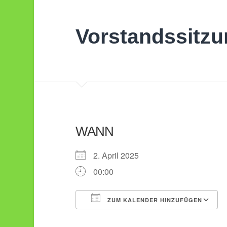
Vorstandssitz
WANN
2. April 2025
00:00
ZUM KALENDER HINZUFÜGEN
ICS herunterladen
Google Kalender
iCalendar
Office 365
Outlook L