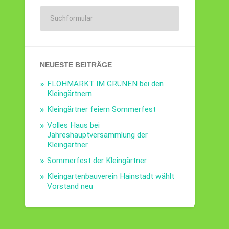
NEUESTE BEITRÄGE
FLOHMARKT IM GRÜNEN bei den
Kleingärtnern
Kleingärtner feiern Sommerfest
Volles Haus bei
Jahreshauptversammlung der
Kleingärtner
Sommerfest der Kleingärtner
Kleingartenbauverein Hainstadt wählt
Vorstand neu