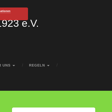
mationen
1923 e.V.
R UNS
REGELN