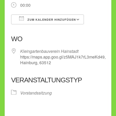
00:00
ZUM KALENDER HINZUFÜGEN
ICS herunterladen
Google Kalender
iCalendar
Office 365
Outlook Live
WO
Kleingartenbauverein Hainstadt
https://maps.app.goo.gl/z5MAJ1k7rL3meKd49,
Hainburg, 63512
VERANSTALTUNGSTYP
Vorstandssitzung